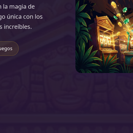
n la magia de
o única con los
increíbles.
Juegos