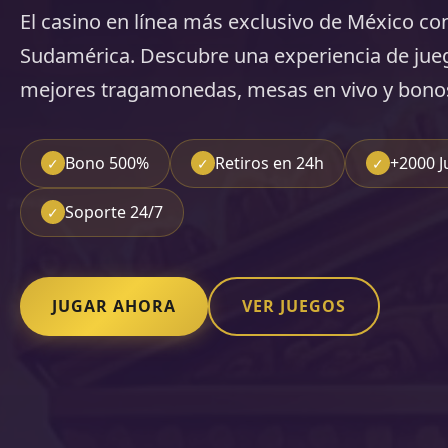
El casino en línea más exclusivo de México co
Sudamérica. Descubre una experiencia de jueg
mejores tragamonedas, mesas en vivo y bonos 
Bono 500%
Retiros en 24h
+2000 
✓
✓
✓
Soporte 24/7
✓
JUGAR AHORA
VER JUEGOS