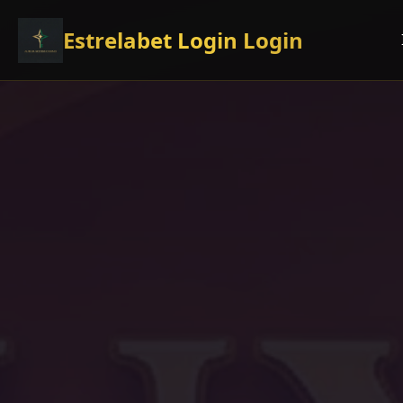
Estrelabet Login Login