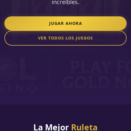
increíbles.
JUGAR AHORA
VER TODOS LOS JUEGOS
La Mejor
Ruleta