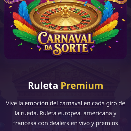
Ruleta
Premium
Vive la emoción del carnaval en cada giro de
la rueda. Ruleta europea, americana y
francesa con dealers en vivo y premios